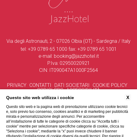
Via degli Astronauti, 2 - 07026 Olbia (OT) - Sardegna / Italy
tel:
+39 0789 65 1000
fax:
+39 0789 65 1001
e-mail:
booking@jazzhotel.it
P.Iva: 02950020921
CIN: IT090047A1000F2564
PRIVACY
CONTATTI
DATI SOCIETARI
COOKIE POLICY
CODICI GDS
ACCESSIBILITÀ
X
Questo sito web utilizza i cookie
Questo sito web e la pagina web di prenotazione utilizzano cookie tecnici
e, solo previo tuo consenso, cookies analitici e di marketing per pubblicità
mirata e personalizzazione degli annunci. Per acconsentire
Questa azienda ha ricevuto aiuti di Stato e/o aiuti de Minimis. Per dettagli si rinvia a
all’installazione di tutte le categorie di cookie clicca su “Accetta tutti i
quanto pubblicato, per i rispettivi anni di competenza, sul RNA e/o nella Nota
Integrativa di Bilancio pubblicato nel Registro delle Imprese della CCIAA-SS
cookie” mentre per selezionare specifiche categorie di cookie, clicca su
"Seleziona i cookie"; mediante la “x” puoi invece chiudere il banner
rifiutando l’installazione di cookie diversi da quelli tecnici. Per riaprire il