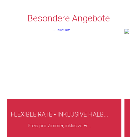
Besondere Angebote
IVE HALB...
FALLENANGEBOT -FROM 10% 
ve Fr...
Der Preis beinhaltet: serviert.