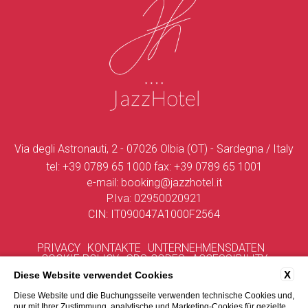
Via degli Astronauti, 2 - 07026 Olbia (OT) - Sardegna / Italy
tel:
+39 0789 65 1000
fax:
+39 0789 65 1001
e-mail:
booking@jazzhotel.it
P.Iva: 02950020921
CIN: IT090047A1000F2564
PRIVACY
KONTAKTE
UNTERNEHMENSDATEN
COOKIE POLICY
GDS-CODES
ACCESSIBILITY
X
Diese Website verwendet Cookies
Diese Website und die Buchungsseite verwenden technische Cookies und,
nur mit Ihrer Zustimmung, analytische und Marketing-Cookies für gezielte