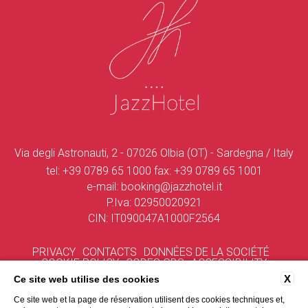
Via degli Astronauti, 2 - 07026 Olbia (OT) - Sardegna / Italy
tel:
+39 0789 65 1000
fax:
+39 0789 65 1001
e-mail:
booking@jazzhotel.it
P.Iva: 02950020921
CIN: IT090047A1000F2564
PRIVACY
CONTACTS
DONNÉES DE LA SOCIÉTÉ
COOKIE POLICY
CODES GDS
ACCESSIBILITY
X
Ce site web utilise des cookies
Ce site web et la page de réservation utilisent des cookies techniques et,